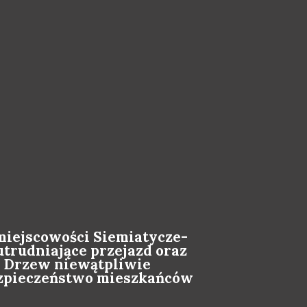
miejscowości Siemiatycze-
utrudniające przejazd oraz
. Drzew niewątpliwie
bezpieczeństwo mieszkańców