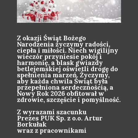
Z okazji Świąt Bożego
Narodzenia życzymy radości,
ciepła i miłości. Niech wigilijny
wieczór przyniesie pokój i
harmonię, a blask gwiazdy
betlejemskiej oświetli drogę do
spełnienia marzeń. Życzymy,
aby każda chwila Świąt była
przepełniona serdecznością, a
Nowy Rok 2026 obfitował w
zdrowie, szczęście i pomyślność.
Z wyrazami szacunku
Prezes PUK Sp. z o.o. Artur
Borkułak
wraz z pracownikami