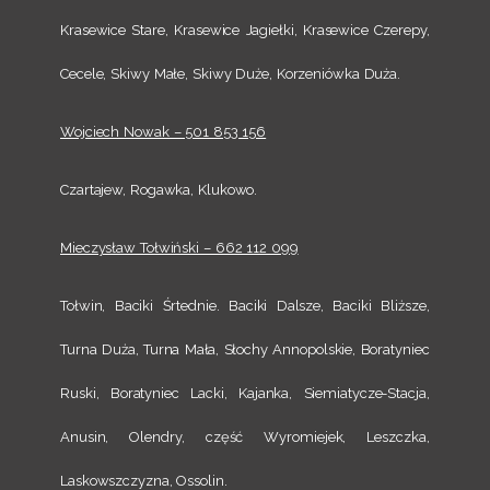
Krasewice Stare, Krasewice Jagiełki, Krasewice Czerepy,
Cecele, Skiwy Małe, Skiwy Duże, Korzeniówka Duża.
Wojciech Nowak – 501 853 156
Czartajew, Rogawka, Klukowo.
Mieczysław Tołwiński – 662 112 099
Tołwin, Baciki Śrtednie. Baciki Dalsze, Baciki Bliższe,
Turna Duża, Turna Mała, Słochy Annopolskie, Boratyniec
Ruski, Boratyniec Lacki, Kajanka, Siemiatycze-Stacja,
Anusin, Olendry, część Wyromiejek, Leszczka,
Laskowszczyzna, Ossolin.