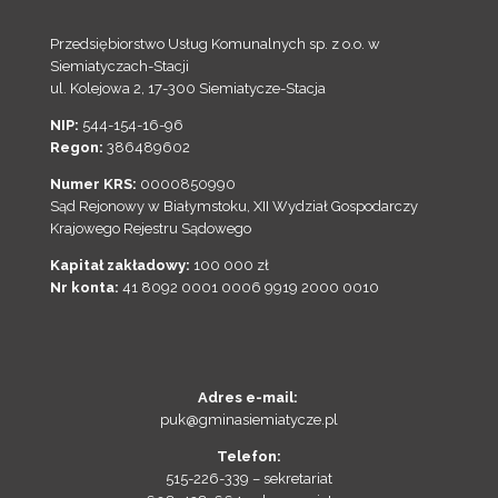
Przedsiębiorstwo Usług Komunalnych sp. z o.o. w
Siemiatyczach-Stacji
ul. Kolejowa 2, 17-300 Siemiatycze-Stacja
NIP:
544-154-16-96
Regon:
386489602
Numer KRS:
0000850990
Sąd Rejonowy w Białymstoku, XII Wydział Gospodarczy
Krajowego Rejestru Sądowego
Kapitał zakładowy:
100 000 zł
Nr konta:
41 8092 0001 0006 9919 2000 0010
Adres e-mail:
puk@gminasiemiatycze.pl
Telefon:
515-226-339 – sekretariat