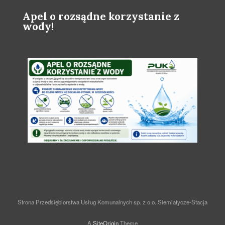
Apel o rozsądne korzystanie z
wody!
Strona Przedsiębiorstwa Usług Komunalnych sp. z o.o. Siemiatycze-Stacja
A
SiteOrigin
Theme