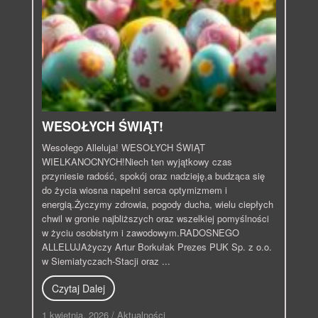
WESOŁYCH ŚWIĄT!
Wesołego Alleluja! WESOŁYCH ŚWIĄT
WIELKANOCNYCH!Niech ten wyjątkowy czas
przyniesie radość, spokój oraz nadzieję,a budząca się
do życia wiosna napełni serca optymizmem i
energią.Życzymy zdrowia, pogody ducha, wielu ciepłych
chwil w gronie najbliższych oraz wszelkiej pomyślności
w życiu osobistym i zawodowym.RADOSNEGO
ALLELUJAżyczy Artur Borkułak Prezes PUK Sp. z o.o.
w Siemiatyczach-Stacji oraz ...
Czytaj Dalej
1 kwietnia, 2026
/
Aktualności