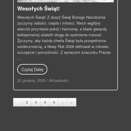
Wesołych Świąt!
Wesołych Świąt! Z okazji Świąt Bożego Narodzenia
życzymy radości, ciepła i miłości. Niech wigilijny
wieczór przyniesie pokój i harmonię, a blask gwiazdy
betlejemskiej oświetli drogę do spełnienia marzeń.
Życzymy, aby każda chwila Świąt była przepełniona
serdecznością, a Nowy Rok 2026 obfitował w zdrowie,
szczęście i pomyślność. Z wyrazami szacunku Prezes
...
Czytaj Dalej
22 grudnia, 2025
/
Aktualności
1
2
3
4
5
›
»