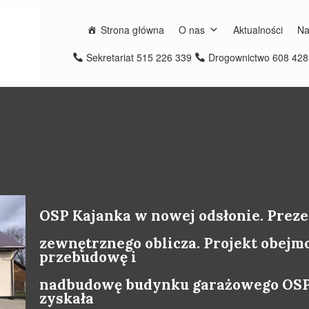
Strona główna
O nas
Aktualności
Na
Sekretariat 515 226 339
Drogownictwo 608 42
OSP Kajanka w nowej odsłonie. Prez
zewnętrznego oblicza. Projekt obej
przebudowę i
nadbudowę budynku garażowego OSP 
zyskała