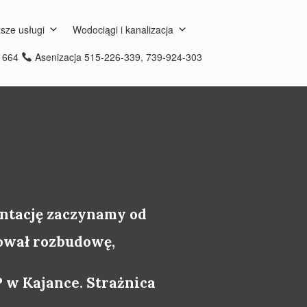
sze usługi
Wodociągi i kanalizacja
8 664
Asenizacja 515-226-339, 739-924-303
entację zaczynamy od
mował rozbudowę,
w Kajance. Strażnica