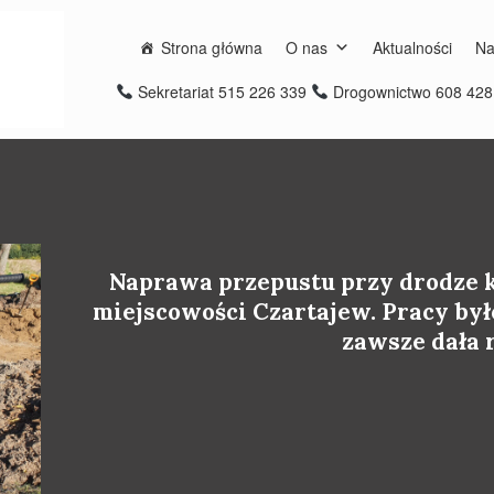
Strona główna
O nas
Aktualności
Na
Sekretariat 515 226 339
Drogownictwo 608 42
Naprawa przepustu przy drodze k
miejscowości Czartajew. Pracy było
zawsze dała 