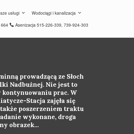
sze usługi
Wodociągi i kanalizacja
8 664
Asenizacja 515-226-339, 739-924-303
minną prowadzącą ze Słoch
i Nadbużnej. Nie jest to
w kontynuowaniu prac. W
atycze-Stacja zajęła się
także poszerzeniem traktu
 Zadanie wykonane, droga
ny obrazek...