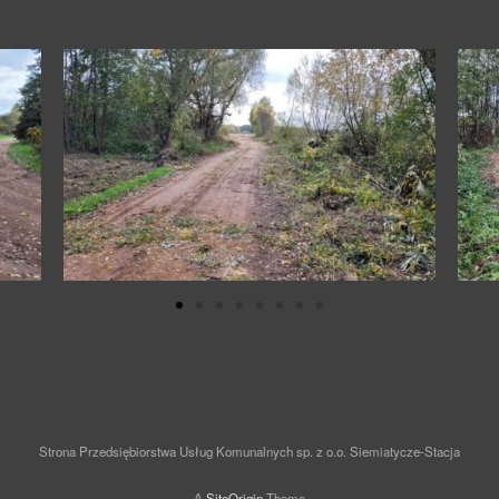
Strona Przedsiębiorstwa Usług Komunalnych sp. z o.o. Siemiatycze-Stacja
A
SiteOrigin
Theme