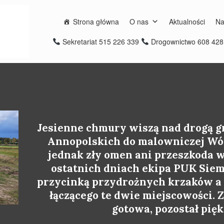
Strona główna
O nas
Aktualności
Na
Sekretariat 515 226 339
Drogownictwo 608 42
Jesienne chmury wiszą nad drogą g
Annopolskich do malowniczej Wólk
jednak zły omen ani przeszkoda 
ostatnich dniach ekipa PUK Siemi
przycinką przydrożnych krzaków a 
łączącego te dwie miejscowości.
gotowa, pozostał pięk