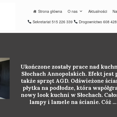
Strona główna
O nas
Aktualności
Na
Sekretariat 515 226 339
Drogownictwo 608 42
Ukończone zostały prace nad kuchn
Słochach Annopolskich. Efekt jest
także sprzęt AGD. Odświeżone ścia
płytka na podłodze, która współgra
nowy look kuchni w Słochach. Cało
lampy i lamele na ścianie. Cóż ..