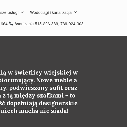
sze usługi
Wodociągi i kanalizacja
8 664
Asenizacja 515-226-339, 739-924-303
ią w świetlicy wiejskiej w
 piorunujący. Nowe meble a
ny, podwieszony sufit oraz
 z tą między szafkami - to
ść dopełniają designerskie
. niech mucha nie siada!