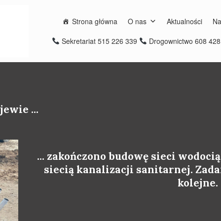
Strona główna
O nas
Aktualności
Na
Sekretariat 515 226 339
Drogownictwo 608 42
ewie ...
... zakończono budowę sieci wodoci
siecią kanalizacji sanitarnej. Zad
kolejne.