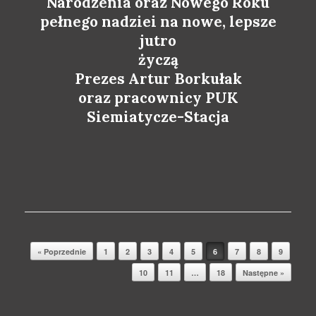
Narodzenia oraz Nowego Roku
pełnego nadziei na nowe, lepsze
jutro
życzą
Prezes Artur Borkułak
oraz pracownicy PUK
Siemiatycze-Stacja
Post navigation
« Poprzednie
1
2
3
4
5
6
7
8
9
10
11
…
18
Następne »