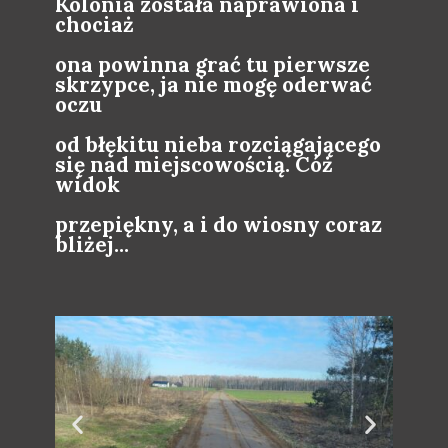
Kolonia została naprawiona i
chociaż
ona powinna grać tu pierwsze
skrzypce, ja nie mogę oderwać
oczu
od błękitu nieba rozciągającego
się nad miejscowością. Cóż
widok
przepiękny, a i do wiosny coraz
bliżej...