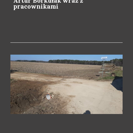
Artur Borkułak wraz z
pracownikami