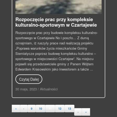
Rozpoczęcie prac przy kompleksie
kulturalno-sportowym w Czartajewie
Rozpoczęcie prac przy budowie kompleksu kulturalno-
sportowego w Czartajewie No i poszło… Z dumą
oznajmiam, iż ruszyły prace nad realizacją projektu
„Poprawa warunków życia mieszkańców Gminy
Siemiatycze poprzez budowę kompleksu kulturalno –
sportowego w miejscowości Czartajew”. Na miejscu
pojawili się przedstawiciele gminy z Panem Wójtem
Edwardem Krasowskim jako inwestorem a także ...
Czytaj Dalej
30 maja, 2023
/
Aktualności
«
‹
9
10
11
12
13
›
»